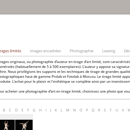
irages limités
Images encadrées
Photographie
Leasing
Déc
rages originaux, ou photographie d’auteur en tirage d’art limité, sont caractéris
umérotés (habituellement de 5 à 500 exemplaires). L’auteur y appose sa signatu
être. Nous privilégions les supports et les techniques de tirage de grandes qualit
hotographiques haut de gamme Prolab et Fotolab à Moscou. Le tirage limité apporte
oduite. L’achat pour le plaisir et l'esthétique se complète ainsi par un investisse
our acheter une photographie d’art en tirage limité, choisissez une photo que vou
B
C
D
E
F
G
H
I
J
K
L
M
N
O
P
Q
R
S
T
U
V