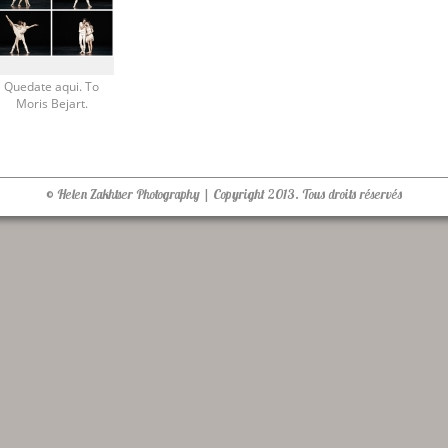
Quedate aqui. To
Moris Bejart.
© Helen Zakhtser Photography | Copyright 2013. Tous droits réservés