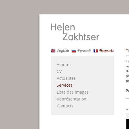
T
English
Русский
Francais
Ti
Albums
n
CV
d’
p
Actualités
pr
Services
P
Liste des images
Représentation
Contacts
A