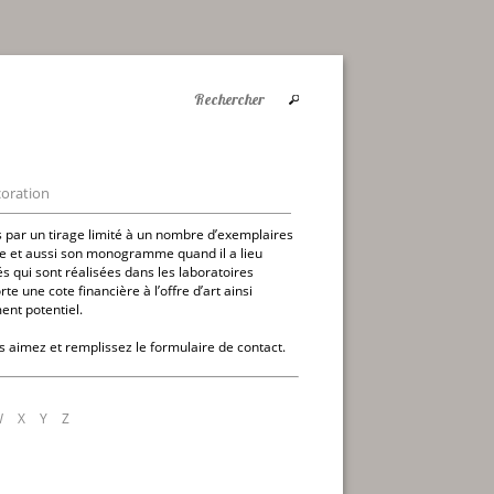
oration
és par un tirage limité à un nombre d’exemplaires
re et aussi son monogramme quand il a lieu
és qui sont réalisées dans les laboratoires
 une cote financière à l’offre d’art ainsi
ment potentiel.
s aimez et remplissez le formulaire de contact.
W
X
Y
Z