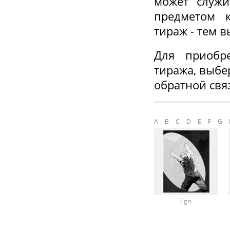
может служи
предметом 
тираж - тем 
Для приобре
тиража, выб
обратной свя
A
B
C
D
E
F
G
Ego.