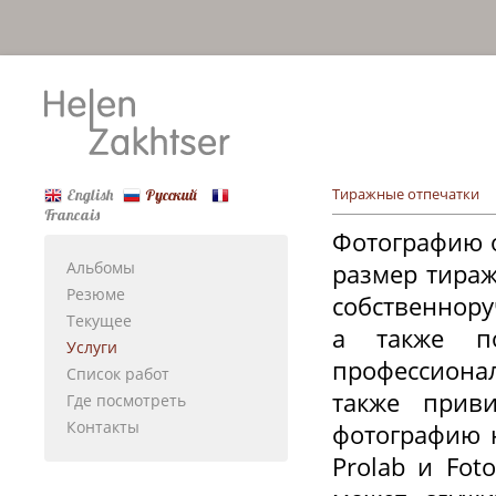
Тиражные отпечатки
English
Русский
Francais
Фотографию 
Альбомы
размер тираж
Резюме
собственнору
Текущее
а также по
Услуги
профессиона
Список работ
также прив
Где посмотреть
Контакты
фотографию 
Prolab и Fot