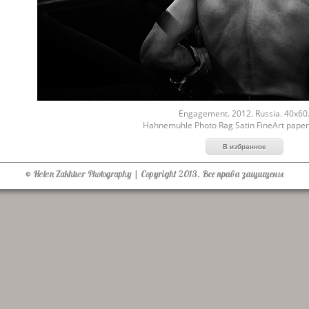
Engagement. 2012. Russia. 40x60
Hahnemuhle Photo Rag Satin FineArt paper
© Helen Zakhtser Photography | Copyright 2013. Все права защищены