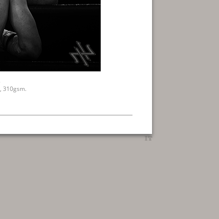
.
, 310gsm.