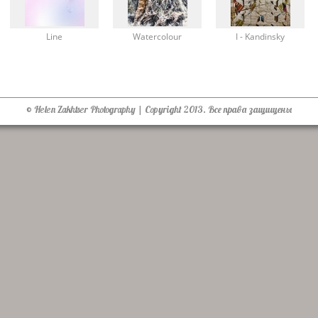
Line
Watercolour
I - Kandinsky
© Helen Zakhtser Photography | Copyright 2013. Все права защищены