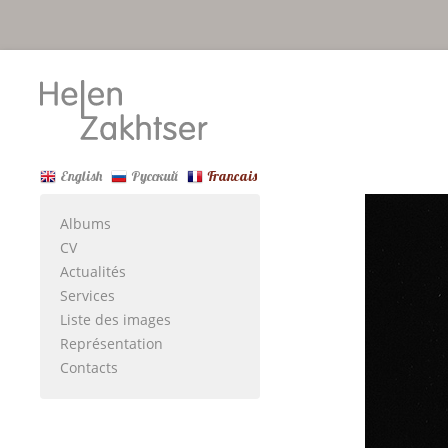
English
Русский
Francais
Albums
CV
Actualités
Services
Liste des images
Représentation
Contacts